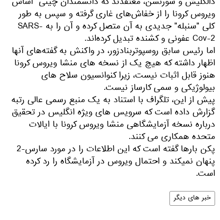
دالگلیش و سورنسن، معتقدند كه دانشمندان چینی "اساس"
ویروس كرونا را از خفاش‌های غاری گرفته و سپس به طور
كلی "سنبله" جدیدی به آن متصل كرده و آن را به SARS-
Cov-2 عفونی و كشنده تبدیل كرده‌اند.
اما رئیس سابق روسپوتربنادزور، در واکنش به گفته‌های آنها
اظهار داشته که هیچ یک از نسخه های منشا ویروس کرونا
هنوز قابل اثبات نیست، زیرا کنوانسیون سلاح های
بیولوژیکی و سمی کارساز نیست.
پیش از این، تلگراف با استناد به یک منبع رسمی عالی رتبه
گزارش داده است که سرویس های ویژه انگلیس در تحقیق
درباره نسخه آزمایشگاهی منشا ویروس کرونا با ایالات
متحده همکاری می کنند.
پکن بارها گفته است که این اطلاعات را در مورد سارس-2
پنهان نمیکند و احتمال ویروس در آزمایشگاه را رد کرده
است.
خبر های دیگر