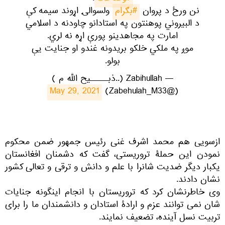
نن ورځ د پروان
#بګرام
ولسوالۍ اړوند سیمه کې
د البیروني پوهنتون په استادانو چاودنه د اسلامي
امارت په مجاهدینو پورې اړه نه لري.
موږ په ملکي خلکو بریدونه غندو او جنایت یې
بولو.
— Zabihullah (..ذبـــــیح الله م )
May 29, 2021
(@Zabehulah_M33)
ازسویی هم محمد اشرف غنی رئیس جمهور ضمن محکوم
نمودن این حملۀ تروریستی، گفت که دشمنان افغانستان
یکبار دیگر ضدیت شانرا با علم و دانش و ترقی و تعالی کشور
نشان دادند.
وی خاطرنشان کرد که تروریستان با انجام اینگونه جنایات
شان نمی توانند عزم و ارادۀ استادان و دانشمندان ما را برای
تربیت نسل آینده، تضعیف نمایند.