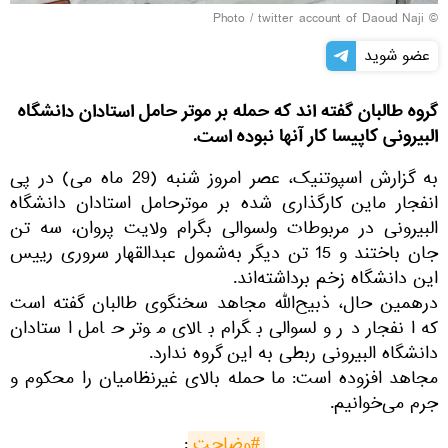
twitter account of Daoud Naji
© Photo /
عضو شوید
گروه طالبان گفته اند که حمله بر موتر حامل استادان دانشگاه
البیرونی کاپیسا کار آنها نبوده است.
به گزارش اسپوتنیک، عصر امروز شنبه (29 ماه می) در پی
انفجار ماین کارگذاری شده بر موترحامل استادان دانشگاه
البیرونی در مربوطات ولسوالی بگرام ولایت پروان، سه تن
جان باختند و 15 تن دیگر به‌شمول عبدالقهار سروری رییس
این دانشگاه زخم برداشته‌اند.
درهمین حال، ذبیح‌الله مجاهد سخنگوی طالبان گفته است
که انفجار در ولسوالی بگرام بالای موتر حامل استادان
دانشگاه البیرونی ربطی به این گروه ندارد.
مجاهد افزوده است: ما حمله بالای غیرنظامیان را محکوم و
جرم می‌خوانیم.
#وضاحت
: