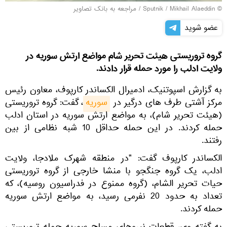
© Sputnik / Mikhail Alaeddin
/
مراجعه به بانک تصاویر
عضو شوید
گروه تروریستی هیئت تحریر شام مواضع ارتش سوریه در
ولایت ادلب را مورد حمله قرار دادند.
به گزارش اسپوتنیک، ادمیرال الکساندر کارپوف، معاون رئیس
مرکز آشتی طرف های درگیر در
سوریه
، گفت: گروه تروریستی
(هیئت تحریر شام)، به مواضع ارتش سوریه در استان ادلب
حمله کردند. در این حمله حداقل 10 شبه نظامی از بین
رفتند.
الکساندر کارپوف گفت: "در منطقه شهرک ملادجا، ولایت
ادلب، یک گروه جنگجو با منشا خارجی از گروه تروریستی
حیات تحریر الشام، (گروه ممنوع در فدراسیون روسیه)، که
تعداد به حدود 20 نفرمی رسید، به مواضع ارتش سوریه
حمله کردند.