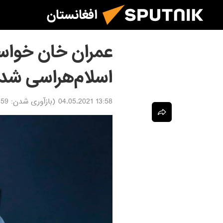
افغانستان
عمران خان خواستا
اسلام‌هراسی شد
13:58 04.05.2021
(بازآوری شدن:
.05.2021