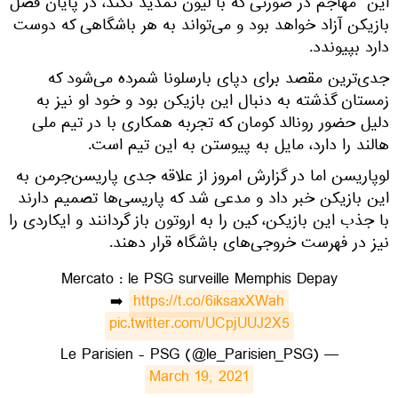
این مهاجم در صورتی که با لیون تمدید نکند، در پایان فصل
بازیکن آزاد خواهد بود و می‌تواند به هر باشگاهی که دوست
دارد بپیوندد.
جدی‌ترین مقصد برای دپای بارسلونا شمرده می‌شود که
زمستان گذشته به دنبال این بازیکن بود و خود او نیز به
دلیل حضور رونالد کومان که تجربه همکاری با در تیم ملی
هالند را دارد، مایل به پیوستن به این تیم است.
لوپاریسن‌ اما در گزارش امروز از علاقه جدی پاریسن‌جرمن به
این بازیکن خبر داد و مدعی شد که پاریسی‌ها تصمیم دارند
با جذب این بازیکن، کین را به اروتون باز گردانند و ایکاردی را
نیز در فهرست خروجی‌های باشگاه قرار دهند.
Mercato : le PSG surveille Memphis Depay
➡️
https://t.co/6iksaxXWah
pic.twitter.com/UCpjUUJ2X5
— Le Parisien - PSG (@le_Parisien_PSG)
March 19, 2021