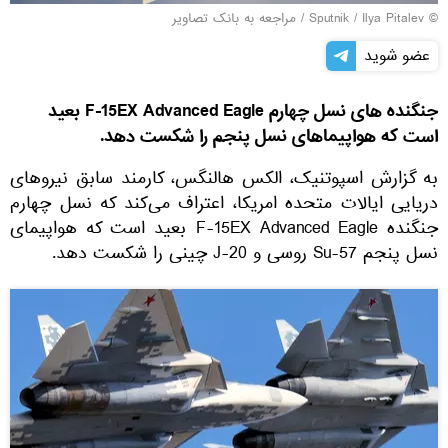
© Sputnik / Ilya Pitalev
/
مراجعه به بانک تصاویر
عضو شوید
جنگنده های نسل چهارم F-15EX Advanced Eagle بعید
است که هواپیماهای نسل پنجم را شکست دهد.
به گزارش اسپوتنیک، الکس هالنگس، کارمند سابق نیروهای
دریایی ایالات متحده امریکا، اعتراف می‌کند که نسل چهارم
جنگنده F-15EX Advanced Eagle بعید است که هواپیمای
نسل پنجم Su-57 روسی و J-20 چینی را شکست دهد.