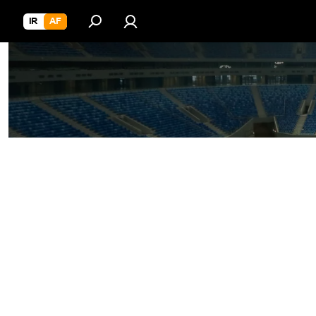
IR
AF