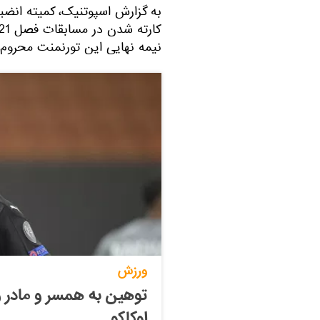
به گزارش اسپوتنیک، کمیته انضباط
نیمه نهایی این تورنمنت محروم 
ورزش
توهین به همسر و مادر و
لوکاکو