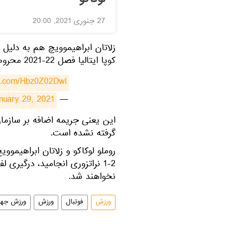
27 جنوری 2021, 20:00
زلاتان ابراهیموویچ هم به دلیل
کوپا ایتالیا فصل 22-2021 محروم خواهد بود.
er.com/Hbz0Z02Dwl
nuary 29, 2021
— Kristof Terreur (@HLNinEngeland)
​این یعنی جریمه اضافه بر سازمان
گرفته نشده است.
روملو لوکاکو و زلاتان ابراهیموویچ
2-1 نراتزوری انجامید، درگیر
نخواهند شد.
ورزش
فوتبال
ورزش
ورزش جها