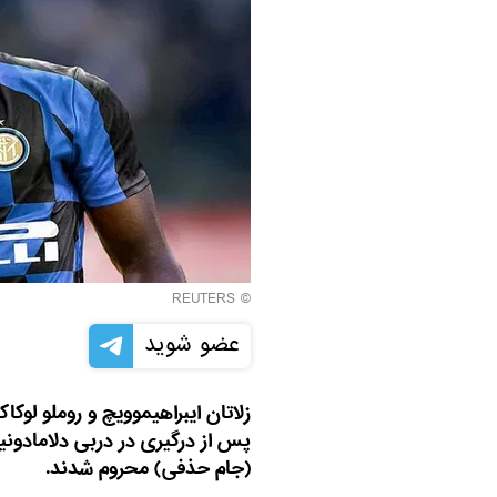
REUTERS
©
عضو شوید
زلاتان ایبراهیموویچ و روملو لوکا
پس از درگیری در دربی دلامادونین
(جام حذفی) محروم شدند.