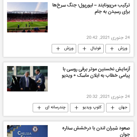
ترکیب من‌یونایتد – لیورپول؛ جنگ سرخ‌ها
برای رسیدن به جام
24 جنوری 2021, 20:42
ورزش
فوتبال
ورزش
آزمايش نخستین موتر برقی روسى با
پيامى خطاب به ایلان ماسک + ويدیو
24 جنوری 2021, 20:32
جهان
کلوپ ویدیو
چندرسانه ای
صعود شیران لندن با درخشش ستاره
جوان