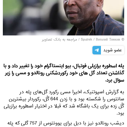
© Sputnik / Виталий Тимкив
/
مراجعه به بانک تصاویر
عضو شوید
پله اسطوره برازیلی فوتبال، بیو اینستاگرام خود را تغییر داد و با
گذاشتن تعداد گل های خود رکوردشکنی رونالدو و مسی را زیر
سوال برد.
به گزارش اسپوتنیک، اخیرا مسی رکورد گل‌های پله در
سانتوس را شکسته بود و با زدن 644 گُل، رکوردار بیشترین
گُل زده برای یک باشگاه شد که قبلا در اختیار اسطوره برازیلی
بود.
دیشب رونالدو نیز با دبل برای یوونتوس از 757 گلی که پله