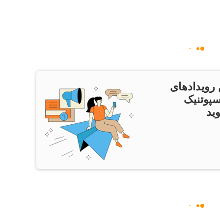
 رویدادهای
سپوتنیک
ید