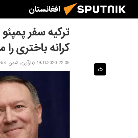
افغانستان
ترکیه سفر پمپئو
کرانه باختری را 
22:09 19.11.2020
(بازآوری شدن:
0.11.2020