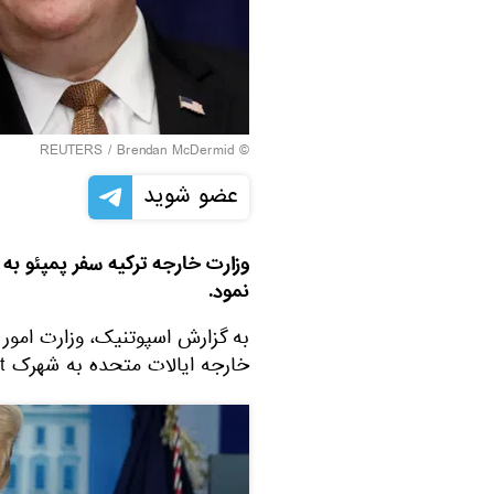
REUTERS
/ Brendan McDermid
©
عضو شوید
وزارت خارجه ترکیه سفر پمپئو به
نمود.
به گزارش اسپوتنیک، وزارت امور 
خارجه ایالات متحده به شهرک Psagot در کرانه باختری رود اردن را محکوم کرد.