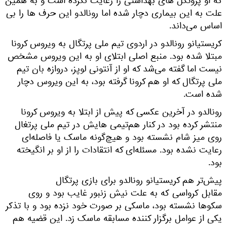
که او پروتکل های بهداشتی را رعایت نکرده است و به همین
علت به این بیماری دچار شده اما رونالدو این حرف ها را بی
اساس می‌داند.
کریستیانو رونالدو در اردوی تیم ملی پرتگال به ویروس کرونا
مبتلا شده بود. منبع اصلی ابتلای او به این ویروس مشخص
نیست اما گفته می‌شد که او از آنتونی لوپز، دروازه بان تیم
ملی پرتگال که او هم کرونا گرفته بود، به این ویروس دچار
شده است.
رونالدو در آخرین عکسی که پیش از ابتلا به ویروس کرونا
منتشر کرده بود در کنار هم‌تیمی هایش در تیم ملی پرتغال
روی میز شام نشسته بود و هیچ‌گونه ماسک یا فاصله‌ای
رعایت نشده بود. مسئله‌ای که انتقادات را از او بر انگیخته
بود.
پیش‌تر هم کریستیانو رونالدو برای بازی پرتگال
مقابل کرواسی که به علت نیش زنبور غایب بود و روی
سکوها نشسته بود، ماسکی بر صورت خود نزده بود و با تذکر
یکی از عوامل برگزار کننده مسابقه ماسک زد. این قضیه هم