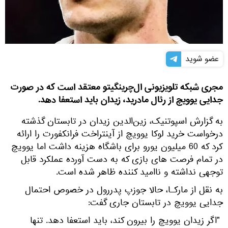
عضو شوید
مجری شبکه تلویزیونی ال‌چرینگیتو معتقد است که در صورت
جدایی یوویچ از رئال مادرید، زیدان باید استعفا دهد.
به گزارش اسپوتنیک، زین‌الدین زیدان در تابستان گذشته
درخواست خرید لوکا یوویچ از آینتراخت فرانکفورت را ارائه
کرد که 60 میلیون یورو برای باشگاه هزینه داشت اما یوویچ
در تمام فرصت های بازی که به دست آورده عملکرد قابل
توجهی نداشته و ناامید کننده ظاهر شده است.
به نقل از مارکـا، حالا جوزپ پدررول در خصوص احتمال
جدایی یوویچ در تابستان جاری گفت:
"اگر زیدان یوویچ را بیرون کند، باید استعفا دهد. تنها