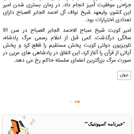
جراحی موفقیت آمیز انجام داد. در زمان بستری شدن امیر
این کشور، ولیعهد شیخ نواف آل احمد الجابر الصباح دارای
تعدادی اختیارات بود.
امیر کویت شیخ صباح الاحمد الجابر الصباح در سن 91
سالگی درگذشت. کمی قبل از اعلام رسمی مرگ پادشاه،
تلویزیون دولتی کویت پخش مستقیم را قطع کرد و پخش
آیاتی از قرآن را آغاز کرد، این اتفاق در پادشاهی های عریی در
صورت مرگ بزرگترین اعضای سلسله حاکم رخ می دهد.
جهان
"خبرنامه 'اسپوتنیک'"