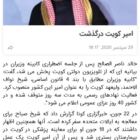
امیر کویت درگذشت
29 سپتمبر 2020, 18:17
خالد ناصر الصالح پس از جلسه اضطراری کابینه وزیران در
بیانیه ای که از تلویزیون دولتی کویت پخش می شد، گفت:
"کابیه وزیران مطابق با بند 4 قانون اساسی، شیخ نواف
الاحمد، ولیعهد کویت را به عنوان امیر این کشور منصوب کرد.
فعالیت نهادهای رسمی به مدت سه روز متوقف شده و در
کشور 40 روز عزای عمومی اعلام می شود".
در 22 جون، خبرگزاری کونا گزارش داد که شیخ صباح برای
معالجه به ایالات متحده سفر کرده است. آنها همچنین اظهار
داشتند که در 18 جون او برای معاینه پزشکی در کویت در
بیمارستان بستری شد و پس از آن امیر کویت یک عمل