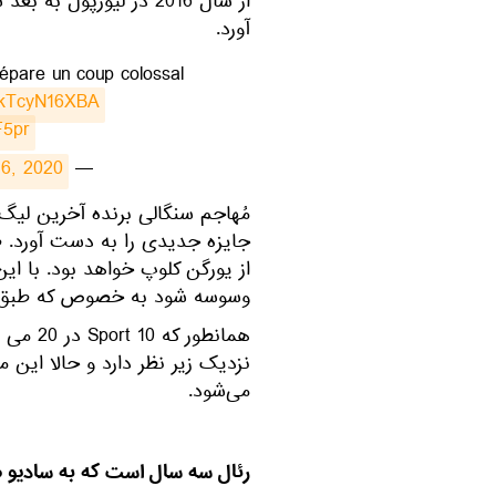
از سال 2016 در لیورپول
آورد.
répare un coup colossal
o/kTcyN16XBA
F5pr
 6, 2020
— le10sport (@le10sport)
وسوسه شود به خصوص که طبق گزا
همانطور
نزدیک زیر نظر دارد و حالا این 
می‌شود.
رئال سه سال است که به سادیو مان