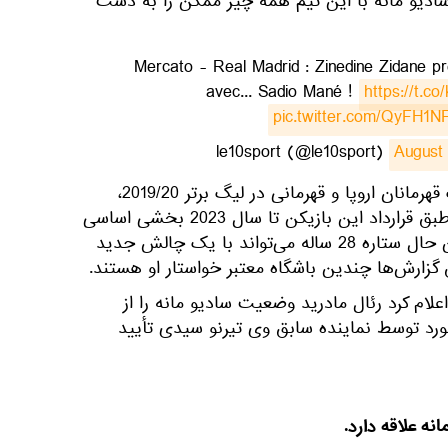
 به بعد سادیو مانه با این تیم همه چیز ممکن را به دست
Mercato - Real Madrid : Zinedine Zidane p
avec... Sadio Mané !
https://t.c
pic.twitter.com/QyFH1N
August
مُهاجم سنگالی برنده آخرین لیگ قهرمانان اروپا و قهرمانی در لیگ برتر 2019/20،
جایزه جدیدی را به دست آورد. طبق قرارداد این بازیکن تا سال 2023 بخشی اساسی
از یورگن كلوپ خواهد بود. با این حال ستاره 28 ساله می‌تواند با یک چالش جدید
رش‌ها چندین باشگاه معتبر خواستار او هستند.
 که 10 Sport در 20 می اعلام کرد رئال مادرید وضعیت سادیو مانه را از
مورد توسط نماینده سابق وی تیرنو سیدی تأیید
ه علاقه دارد.