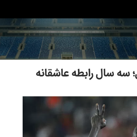
ل؛ سه سال رابطه عاشقانه