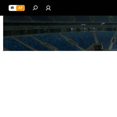
IR
AF