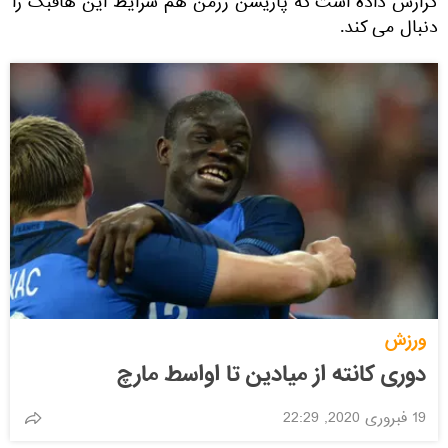
گزارش داده است که پاریسن ژرمن هم شرایط این هافبک را
دنبال می کند.
ورزش
دوری کانته از میادین تا اواسط مارچ
19 فبروری 2020, 22:29