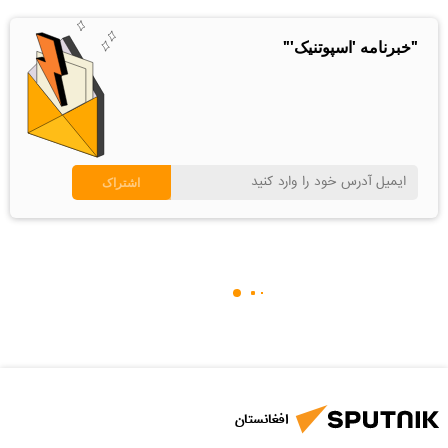
"خبرنامه 'اسپوتنیک'"
افغانستان