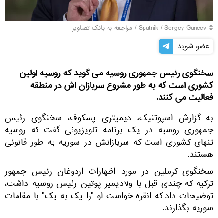
© Sputnik / Sergey Guneev
/
مراجعه به بانک تصاویر
عضو شوید
سخنگوی رئیس جمهوری روسیه می گوید که روسیه اولین
کشوری است که به طور مشروع سربازان اش در منطقه
فعالیت می کنند.
به گزارش اسپوتنیک، دیمیتری پسکوف، سخنگوی رئیس
جمهوری روسیه در یک برنامه تلویزیونی گفت که روسیه
تنهای کشوری است که سربازانش در سوریه به طور قانونی
هستند.
سخنگوی کرملین در مورد اظهارات اردوغان رئیس جمهور
ترکیه که چندی قبل با ولادیمیر پوتین رئیس روسیه داشت،
توضیحات داد که انقره خواست او "را یک به یک" با مقامات
سوریه بگذارند.