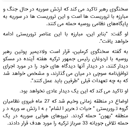
سخنگوی رهبر تاکید می کند که ارتش سوریه در حال جنگ و
مبارزه با تروریست ها است و این تروریست ها در سوریه به
پایگاه‌های نظامی روسیه حمله می کنند.
او گفت: "بنابر این، مبارزه با این عناصر تروریستی ادامه
خواهد یافت".
به گفته سخنگوی کرملین، قرار است ولادیمیر پوتین رهبر
روسیه با اردوغان رئیس جمهور ترکیه هفته آینده در مسکو
دیدار کنند، در دیدار آنها دیدگاه های خود را در مورد اجرای
توافق‌نامه سوچی در میان می گذارند، و مشخص خواهد شد
که به چه تعهدات قبلی "طرفین باید عمل کنند".
او تاکید می کند که این یک دیدار عادی نخواهد بود.
اوضاع در منطقه زمانی وخیم شد که 27 ماه فبروی نظامیان
گروه تروریستی "حیات تحریر الشام" به ارتش سوریه در
منطقه "بهون" حمله کردند. نیروهای هوایی سوریه در یک
حمله تلافی جویانه 33 سرباز ترکیه را مورد هدف قرار دادند.