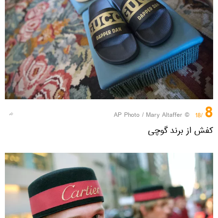
8
© AP Photo / Mary Altaffer
/18
کفش از برند گوچی