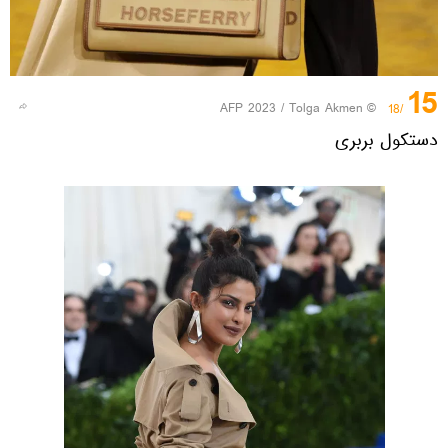
15
© AFP 2023 / Tolga Akmen
/18
دستکول بربری