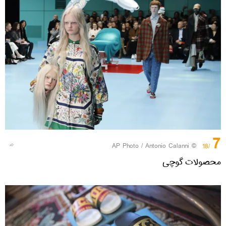
7
© AP Photo / Antonio Calanni
/18
محصولات گوچی