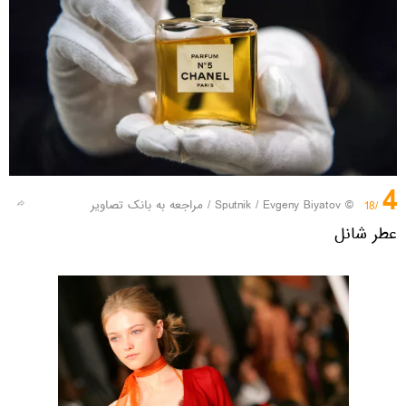
4
© Sputnik / Evgeny Biyatov
/
مراجعه به بانک تصاویر
/18
عطر شانل