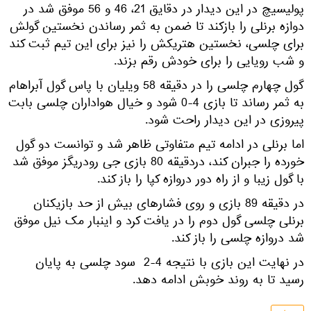
پولیسیچ در این دیدار در دقایق 21، 46 و 56 موفق شد در
دوازه برنلی را بازکند تا ضمن به ثمر رساندن نخستین گولش
برای چلسی، نخستین هتریکش را نیز برای این تیم ثبت کند
و شب رویایی را برای خودش رقم بزند.
گول چهارم چلسی را در دقیقه 58 ویلیان با پاس گول آبراهام
به ثمر رساند تا بازی 4-0 شود و خیال هواداران چلسی بابت
پیروزی در این دیدار راحت شود.
اما برنلی در ادامه تیم متفاوتی ظاهر شد و توانست دو گول
خورده را جبران کند، دردقیقه 80 بازی جی رودریگز موفق شد
با گول زیبا و از راه دور دروازه کپا را باز کند.
در دقیقه 89 بازی و روی فشار‌های بیش از حد بازیکنان
برنلی چلسی گول دوم را در یافت کرد و اینبار مک نیل موفق
شد دروازه چلسی را باز کند.
در نهایت این بازی با نتیجه 4-2 سود چلسی به پایان
رسید تا به روند خوبش ادامه دهد.