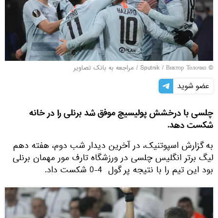
© Sputnik / Виктор Толочко
/
مراجعه به بانک تصاویر
عضو شوید
چلسی با درخشش پولیسیچ موفق شد برنلی را در خانه
شکست دهد.
به گزارش اسپوتنیک، در آخرین دیدار شب دوم، هفته دهم
لیگ برتر انگلیس چلسی در ورزشگاه تارف مور مهمان برنلی
بود این تیم را با نتیجه پر گول 4-0 شکست داد.