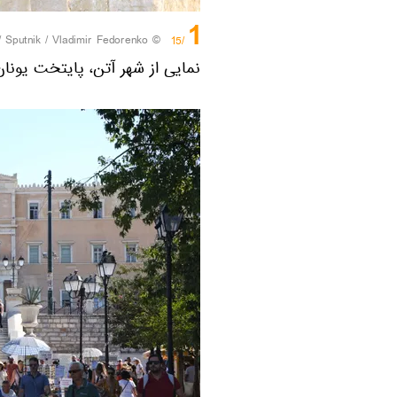
1
/
© Sputnik / Vladimir Fedorenko
/15
نمایی از شهر آتن، پایتخت یونان