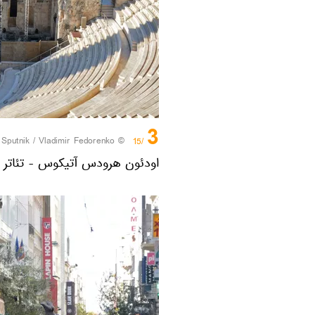
3
/
© Sputnik / Vladimir Fedorenko
/15
اودئون هرودس آتیکوس - تئاتر ی