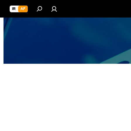
IR
AF