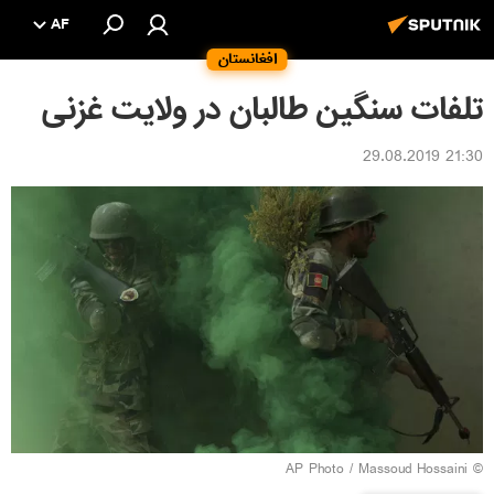
AF
افغانستان
تلفات سنگین طالبان در ولایت غزنی
21:30 29.08.2019
© AP Photo / Massoud Hossaini