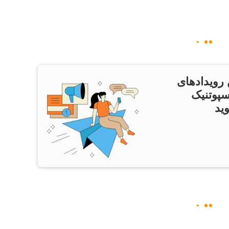
 رویدادهای
سپوتنیک
ید