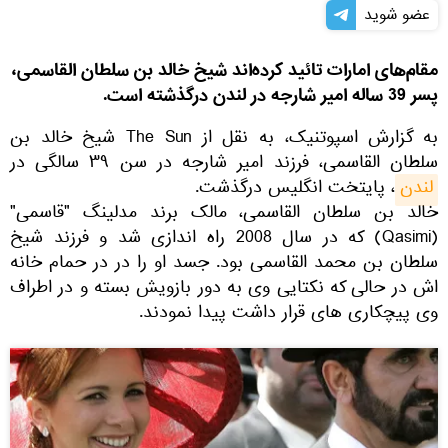
عضو شوید
مقام‌های امارات تائید کرده‌اند شیخ خالد بن سلطان القاسمی،
پسر 39 ساله امیر شارجه در لندن درگذشته است.
به گزارش اسپوتنیک، به نقل از The Sun شیخ خالد بن
سلطان القاسمی، فرزند امیر شارجه در سن ۳۹ سالگی در
لندن
، پایتخت انگلیس درگذشت.
خالد بن سلطان القاسمی، مالک برند مدلینگ "قاسمی"
(Qasimi) که در سال 2008 راه اندازی شد و فرزند شیخ
سلطان بن محمد القاسمی بود. جسد او را در در حمام خانه
اش در حالی که نکتایی وی به دور بازویش بسته و در اطراف
وی پیچکاری های قرار داشت پیدا نمودند.