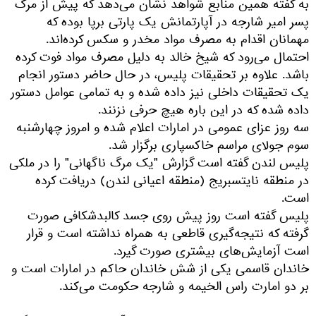
به گفته همین منابع شواهد نشان می‌دهد که پیش از مرگ
پسر امیر شارجه در آپارتمانش یک پارتی برپا بوده که
مهمانان اقدام به مصرف مواد مخدر و سکس کرده‌اند.
احتمال می‌رود که شیخ خالد به دلیل مصرف مواد فوت کرده
باشد. علاوه بر تحقیقات پلیس، در حال حاضر دستور انجام
یک تحقیقات داخلی نیز داده شده و به تمامی عوامل دستور
داده شده که در این باره هیچ حرفی نزنند.
سه روز عزای عمومی در امارات اعلام شده و امروز چهارشنبه
سوم جولای مراسم خاکسپاری برگزار شد.
پلیس لندن گفته است گزارش "یک مرگ ناگهانی" را در ملکی
در منطقه نایتسبریج (منطقه اعیانی لندن) دریافت کرده
است.
پلیس گفته است روز پیش روی جسد کالبدشکافی صورت
گرفته که نتیجه‌گیری قاطعی به همراه نداشته است و قرار
است آزمایش‌های بیشتری صورت گیرد.
خاندان قاسمی یکی از شش خاندان حاکم در امارات است و
بر دو امارت راس الخیمه و شارجه حکومت می‌کند.