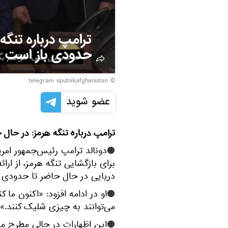
ترامپ درباره تنگه
حدودی باز است
© telegram sputnikafghanistan
عضو شوید
ترامپ درباره تنگه هرمز: در حال
🟠دونالد ترامپ رئیس‌جمهور امری
برای بازگشایی تنگه هرمز، از ار
دریایی در حال حاضر تا حدودی 
🟠او در ادامه افزود: «اکنون ما ک
می‌توانند به چیزی شلیک کنند.»
🟠این اظهارات در حالی مطرح می‌ش