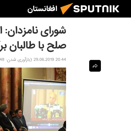
افغانستان
شورای نامزدان: ا
صلح با طالبان بر
20:44 29.06.2019
(بازآوری شدن:
06.2019