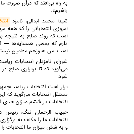
به راه بی‌افتد که درآن صورت م
باشیم».
شیدا محمد ابدالی، نامزد
انتخا
امروزی انتخاباتی را که همه 
است که روند صلح به نتیجه برس
دارم که بعضی همسایه‌ها — ا
است. من هنوزهم مطمین نیستم ک
شورای نامزدان انتخابات ریاست‌
می‌گوید که تا برقراری صلح در
شود.
قرار است انتخابات ریاست‌جمهو
مستقل انتخابات می‌گوید که این 
انتخابات در ششم میزان جدی 
حبیب الرحمان ننگ، رئیس دب
انتخابات ما را مکلف به برگزاری
و به شش میزان ما انتخابات را 