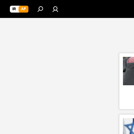
IR
AF