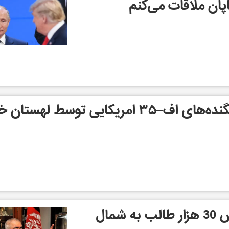
پان ملاقات می‌کنم
ترامپ از خریداری جنگنده‌های اف–۳۵ امریکایی توسط لهستان
هشدار دوستم از یورش 30 هزار طالب به شمال