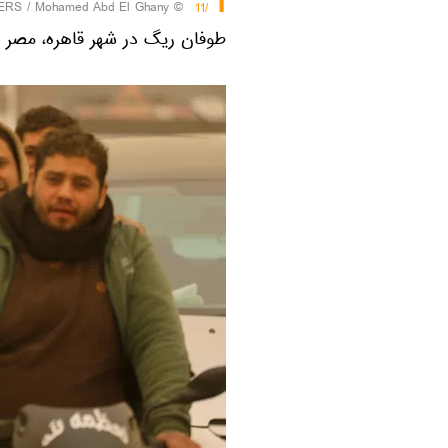
1
ERS
/ Mohamed Abd El Ghany
©
/11
طوفان ریگ در شهر قاهره، مصر