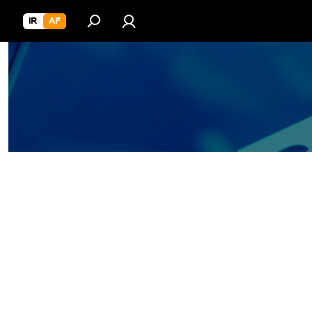
IR
AF