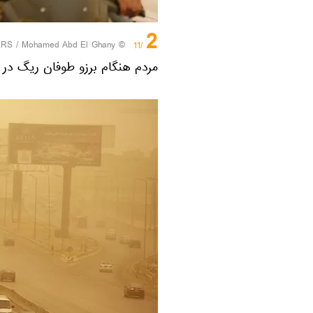
2
ERS
/ Mohamed Abd El Ghany
©
/11
مردم هنگام برزو طوفان ریگ در 