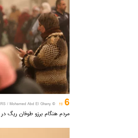
6
ERS
/ Mohamed Abd El Ghany
©
/11
مردم هنگام برزو طوفان ریگ در 