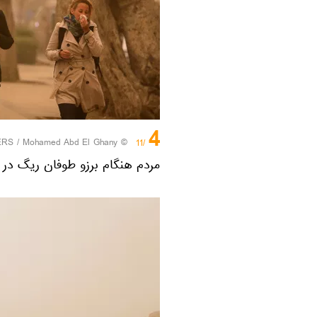
4
ERS
/ Mohamed Abd El Ghany
©
/11
مردم هنگام برزو طوفان ریگ در 