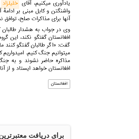
یادآوری میکنیم، آقای
خلیلزاد
پ
واشنگتن و کابل مبنی بر ادامهٔ
آنها برای مذاکرات صلح، توافق نم
وی در جواب به هشدار طالبان که
افغانستان گفتگو نکند، این گر
گفت: «اگر طالبان گفتگو کنند ما
میتوانیم جنگ کنیم. امیدواریم که
مذاکره حاضر نشوند و به جنگ 
افغانستان خواهد ایستاد و از آن
افغانستان
برای دریافت معتبرترین