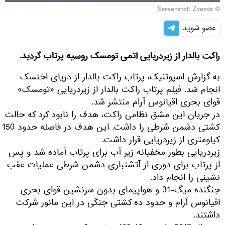
Screenshot: Zvezda
©
عضو شوید
راکت بالدار از زیردریایی اتمی تومسک روسیه پرتاب گردید.
به گزارش اسپوتنیک، پرتاب راکت بالدار از دریای اختسک
انجام شد. فیلم پرتاب راکت بالدار از زیردریایی «تومسک»
قوای بحری اقیانوس آرام منتشر شد.
در جریان این مشق نظامی راکت، هدف را نابود کرد که حالت
کشتی دشمن شرطی را داشت. این هدف در فاصله حدود 150
کیلومتری از زیردریایی قرار داشت.
زیردریایی بطور مخفیانه زیر آب برای پرتاب آماده شد و پس
از پرتاب برای دوری از آتشتباری دشمن شرطی عملیات عقب
نشینی را انجام داد.
جنگنده میگ-31 و هواپیمای بدون سرنشین قوای بحری
اقیانوس آرام و حدود ده کشتی جنگی در این مانور شرکت
داشتند.