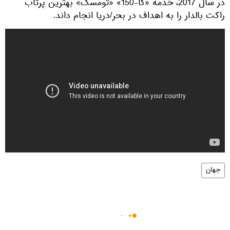
در سال 2017، خدمه «کا-150» «تومسک» بهترین پرتاب
راکت بالدار را به اهداف در بحر/دریا انجام داند.
جهان