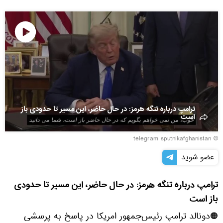
Play
Video
ترامپ درباره تنگه هرمز: در حال حاضر، این مسیر تا حدودی باز
است
© telegram sputnikafghanistan
عضو شوید
ترامپ درباره تنگه هرمز: در حال حاضر، این مسیر تا حدودی
باز است
🟠دونالد ترامپ رئیس‌جمهور امریکا در پاسخ به پرسشی