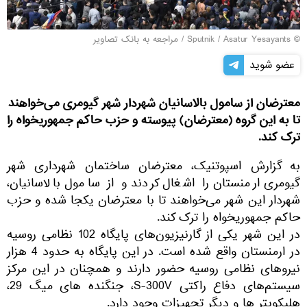
© Sputnik / Asatur Yesayants
/
مراجعه به بانک تصاویر
عضو شوید
معترضان از سامول بالاسانیان شهردار شهر گیومری می‌خواهند
تا به این گروه (معترضان) پیوسته و حزب حاکم جمهوریخواه را
ترک کند.
به گزارش اسپوتنیک، معترضان ساختمان شهرداری شهر
گیومری ارمنستان را اشغال کردند و از سامول بالاسانیان،
شهردار این شهر می‌خواهند تا با معترضان یکجا شده و حزب
حاکم جمهوریخواه را ترک کند.
در این شهر یکی از گارنیزیون‌های پایگاه 102 نظامی روسیه
در ارمنستان واقع شده است. در این پایگاه به حدود 4 هزار
نیروهای نظامی روسیه حضور دارند و همچنان در این مرکز
سیستم‌های دفاع راکتی S-300V، جنگنده های میگ 29،
هلیکوپتر ها و دیگر تجهیزات وجود دارد.