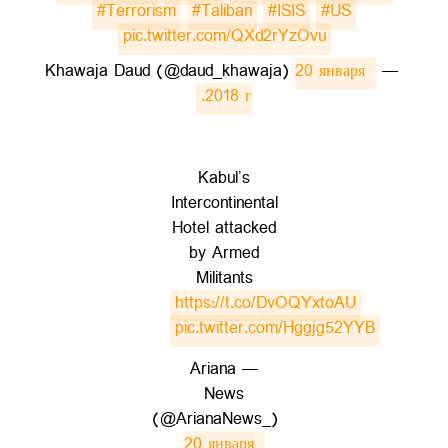
#Terrorism
#Taliban
#ISIS
#US
pic.twitter.com/QXd2rYzOvu
20 января 
— Khawaja Daud (@daud_khawaja)
2018 г.
Kabul’s
Intercontinental
Hotel attacked
by Armed
Militants
https://t.co/DvOQYxtoAU
pic.twitter.com/Hggjg52YYB
— Ariana
News
(@ArianaNews_)
20 января 