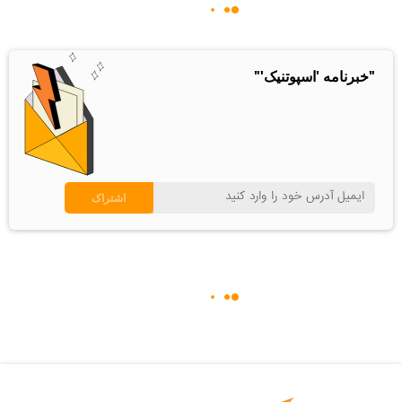
"خبرنامه 'اسپوتنیک'"