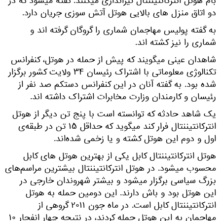
بام هوتل انتركانتيننتال تیراندازی میکنند. گفته میشود که در
دو اتاق منزل های بالایی هوتل آتش سوزی جریان دارد.
به گفته پولیس مهاجمان شماری را گروگان گرفته اند و
شماری را نیز کشته اند.
شاهدان عینی میگویند که پیش از حمله در هوتل، کنفرانس
تکنالوژی معلوماتی با اشتراک ر‍ئیسان ۳۴ ولایت کشور برگزار
شده بود. ‏به گفته آنان در این کنفرانس دستکم صد نفر از
ر‍ئیسان و کارمندان وزارت مخابرات اشتراک داشته اند.
یک شاهد حادثه که توانسته است با پنج تن دیگر از هوتل
انتركانتيننتال فرار کند میگوید که حداقل ۱۵ تن در طبقه‌ی
اول و دوم این‌ هوتل کشته و یا زخمی شده‌اند.
هوتل انتركانتيننتال کابل یکی از بهترین هوتل های کابل
محسوب میشود. در هوتل انتركانتيننتال بیشترین مراسم‌های
بزرگ سیاسی برگزار میشود و بیشتر شهروندان خارجی در
این هوتل بود و باش دارند. این دومین حمله به هوتل
انتركانتيننتال کابل است. در ماه جون ۲۰۱۱ گروهی از
مهاجمان به این هوتل حمله کردند، در نتیجه چهار انفجار ۱۰