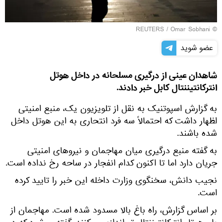
REUTERS
/ Omar Sobhani
©
عضو شوید
شاهدان عینی از درگیری مسلحانه در داخل هوتل
انتركانتيننتال کابل خبر دادند.
به گزارش اسپوتنیک به نقل از تلویزیون یک، منبع امنیتی
ا‍ظهار داشت که احتمالاً سه فرد انتحاری به این هوتل داخل
شده باشند.
به گفته منبع درگیری میان مهاجمان و نیروهای امنیتی
جریان دارد اما تا اکنون کدام انفجار در ساحه رخ نداده است.
نجیب دانش، سخنگوی وزارت داخله این خبر را تایید کرده
است.
بر اساس گزارش، راه باغ بالا مسدود شده است. مهاجمان از