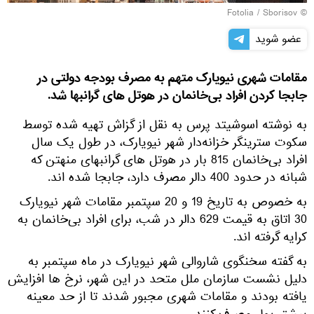
Fotolia
/ Sborisov
©
عضو شوید
مقامات شهری نیویارک متهم به مصرف بودجه دولتی در
جابجا کردن افراد بی‌خانمان در هوتل های گرانبها شد.
به نوشته اسوشیتد پرس به نقل از گزاش تهیه شده توسط
سکوت سترینگر خزانه‌دار شهر نیویارک، در طول یک سال
افراد بی‌خانمان 815 بار در هوتل های گرانبهای منهتن که
شبانه در حدود 400 دالر مصرف دارد، جابجا شده اند.
به خصوص به تاریخ 19 و 20 سپتمبر مقامات شهر نیویارک
30 اتاق به قیمت 629 دالر در شب، برای افراد بی‌خانمان به
کرایه گرفته اند.
به گفته سخنگوی شاروالی شهر نیویارک در ماه سپتمبر به
دلیل نشست سازمان ملل متحد در این شهر، نرخ ها افزایش
یافته بودند و مقامات شهری مجبور شدند تا از حد معینه